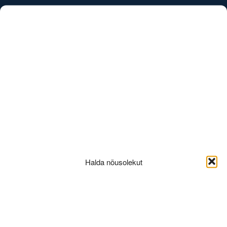
/
EST
ENG
Uudised
Halda nõusolekut
Advokaadibüroo
Sorainen kolib Porto