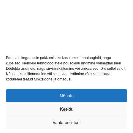
Francosse_1
28.05.2019
Parimate kogemuste pakkumiseks kasutame tehnoloogiaid, nagu
küpsised. Nendele tehnoloogiatele nõusoleku andmine võimaldab meil
töödelda andmeid, nagu sirvimiskäitumine või unikaalsed ID-d sellel saidil.
Nõusoleku mitteandmine või selle tagasivõtmine võib kahjustada
kodulehel teatud funktsioone ja omadusi.
Nõustu
Keeldu
Vaata eelistusi