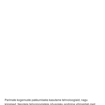
arhitektuuribüroost Kadarik, Tüür. Arhitektid. Porto
Franco taotleb ka energiatõhusa ehitise LEED Gold
(Leadership in Energy and Environmental Design)
sertifikaati, millega tunnustatakse hooneid, mille
projekteerimisel, ehitamisel ja kasutamisel järgitakse
keskkonnasäästu ning jätkusuutliku arengu
põhimõtteid.
Parimate kogemuste pakkumiseks kasutame tehnoloogiaid, nagu
küpsised. Nendele tehnoloogiatele nõusoleku andmine võimaldab meil