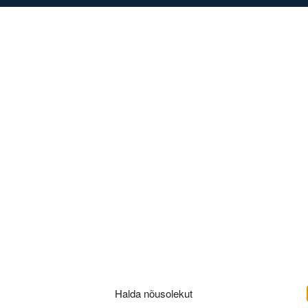
DISED
KONTAKT
hero
Halda nõusolekut