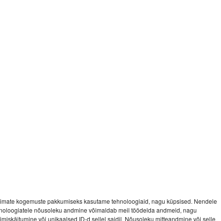
imate kogemuste pakkumiseks kasutame tehnoloogiaid, nagu küpsised. Nendele
noloogiatele nõusoleku andmine võimaldab meil töödelda andmeid, nagu
vimiskäitumine või unikaalsed ID-d sellel saidil. Nõusoleku mitteandmine või selle