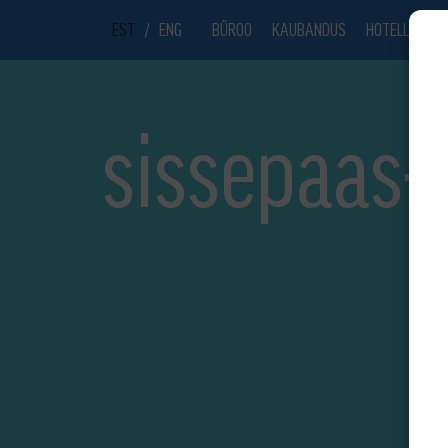
EST
/
ENG
BÜROO
KAUBANDUS
HOTELL
UU
sissepaas-