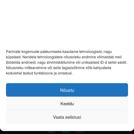
Parimate kogemuste pakkumiseks kasutame tehnoloogiaid, nagu
küpsised. Nendele tehnoloogiatele nõusoleku andmine võimaldab meil
töödelda andmeid, nagu sirvimiskäitumine või unikaalsed ID-d sellel saidil.
Nõusoleku mitteandmine või selle tagasivõtmine võib kahjustada
kodulehel teatud funktsioone ja omadusi.
Nõustu
Keeldu
Vaata eelistusi
Helista
E-post