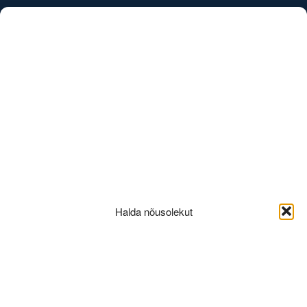
/
EST
ENG
Parkimine
Halda nõusolekut