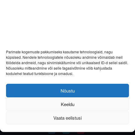
Parimate kogemuste pakkumiseks kasutame tehnoloogiaid, nagu
küpsised. Nendele tehnoloogiatele nõusoleku andmine võimaldab meil
töödelda andmeid, nagu sirvimiskäitumine või unikaalsed ID-d sellel saidil.
Nõusoleku mitteandmine või selle tagasivõtmine võib kahjustada
kodulehel teatud funktsioone ja omadusi.
Nõustu
Keeldu
Vaata eelistusi
Helista
E-post