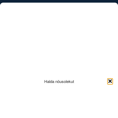
/
EST
ENG
6A-3korrus
Halda nõusolekut