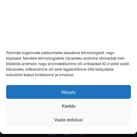
franco
20.03.2019
Parimate kogemuste pakkumiseks kasutame tehnoloogiaid, nagu
küpsised. Nendele tehnoloogiatele nõusoleku andmine võimaldab meil
töödelda andmeid, nagu sirvimiskäitumine või unikaalsed ID-d sellel saidil.
Nõusoleku mitteandmine või selle tagasivõtmine võib kahjustada
kodulehel teatud funktsioone ja omadusi.
Nõustu
Keeldu
Vaata eelistusi
Helista
E-post