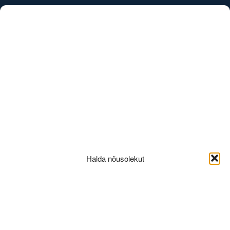
/
EST
ENG
Uudised
Halda nõusolekut
Leeo-
Ratas_767x431px_porto-