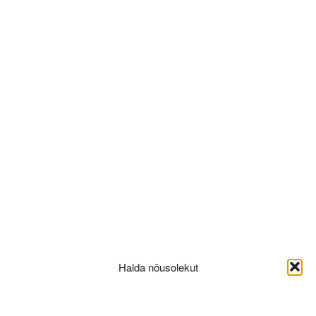
Büroo
Rõdu
Tualett
Halda nõusolekut