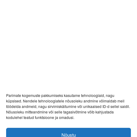
Suurematel firmadel on võimalus rajada oma
büroo läbi kogu bürookorpuse kolme korruse või
läbi mitme korpuse. 4. korruse korpusest 2A
avanevad suurepärased vaated Admiraliteedi
basseini jahisadamale, Porto Franco jalakäijate
väljakule ja bürookorpuste vahel 3. korruse tasandil
asuvale suveterrassile.
Sisekujunduspaketid
Välisvaated
Parimate kogemuste pakkumiseks kasutame tehnoloogiaid, nagu
küpsised. Nendele tehnoloogiatele nõusoleku andmine võimaldab meil
töödelda andmeid, nagu sirvimiskäitumine või unikaalsed ID-d sellel saidil.
Nõusoleku mitteandmine või selle tagasivõtmine võib kahjustada
kodulehel teatud funktsioone ja omadusi.
Nõustu